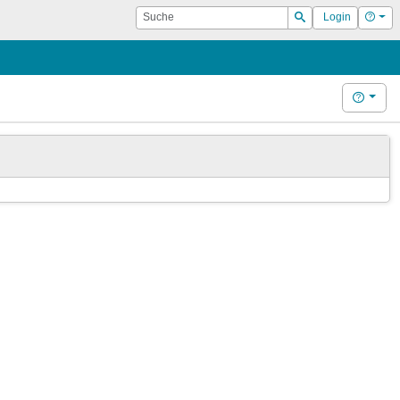
Suche
Hilf
Login
Suchen
Hilfe