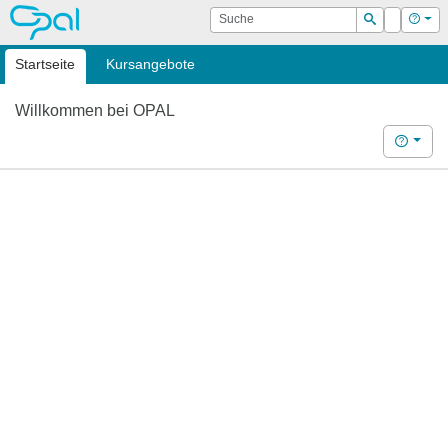
OPAL
Suche
Login
Hilf
Suchen
Startseite
Kursangebote
Willkommen bei OPAL
Hilfe