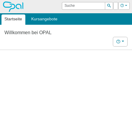
OPAL
Suche
Login
Hilf
Suchen
Startseite
Kursangebote
Willkommen bei OPAL
Hilfe