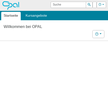
OPAL
Suche
Login
Hilf
Suchen
Startseite
Kursangebote
Willkommen bei OPAL
Hilfe