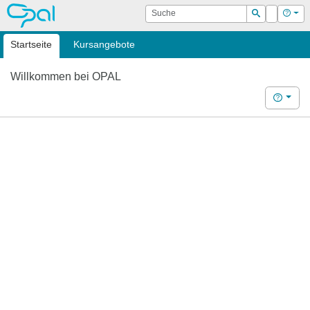
OPAL
Suche
Login
Hilf
Suchen
Startseite
Kursangebote
Willkommen bei OPAL
Hilfe