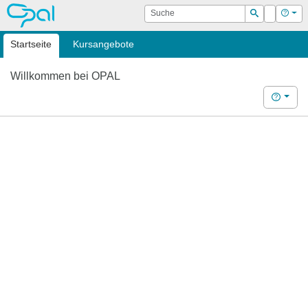
OPAL
Suche
Login
Hilf
Suchen
Startseite
Kursangebote
Willkommen bei OPAL
Hilfe