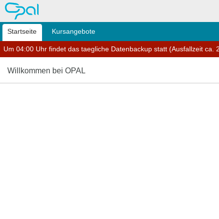
OPAL
Startseite
Kursangebote
Um 04:00 Uhr findet das taegliche Datenbackup statt (Ausfallzeit ca. 2
Willkommen bei OPAL