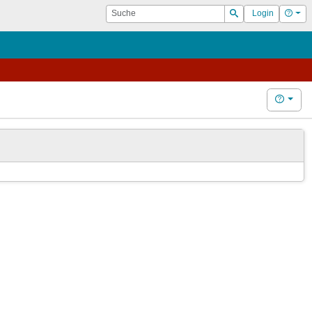
Suche
Hilf
Login
Suchen
Hilfe