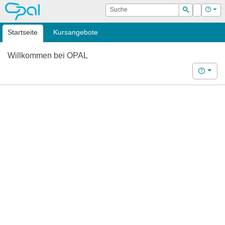
OPAL
Suche
Login
Hilf
Suchen
Startseite
Kursangebote
Willkommen bei OPAL
Hilfe