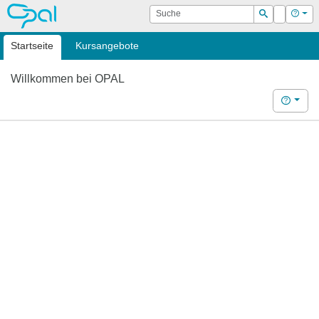
OPAL
Suche
Login
Hilf
Suchen
Startseite
Kursangebote
Willkommen bei OPAL
Hilfe