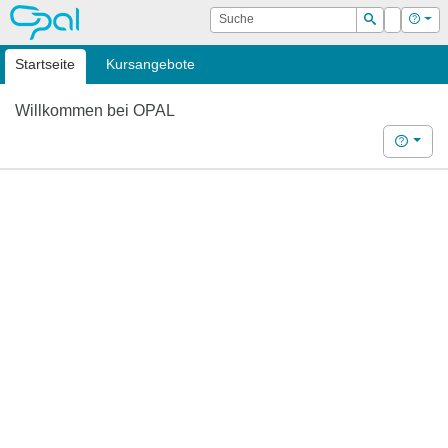
OPAL
Suche
Login
Hilf
Suchen
Startseite
Kursangebote
Willkommen bei OPAL
Hilfe