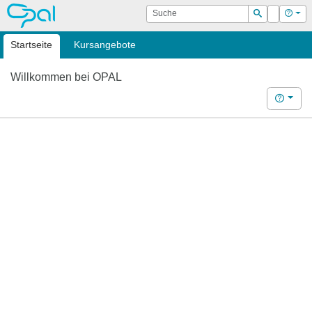
OPAL
Suche
Login
Hilf
Suchen
Startseite
Kursangebote
Willkommen bei OPAL
Hilfe