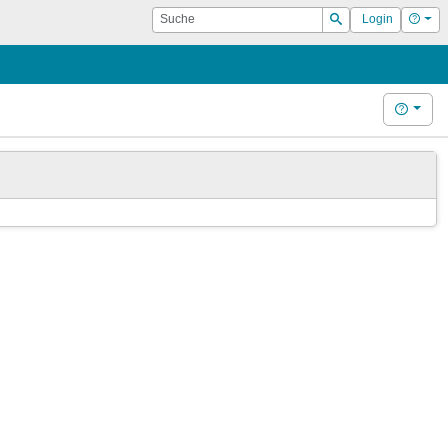
Suche
Hilf
Login
Suchen
Hilfe