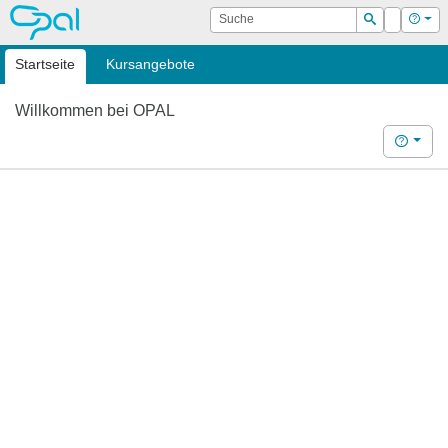
OPAL
Suche
Login
Hilf
Suchen
Startseite
Kursangebote
Willkommen bei OPAL
Hilfe