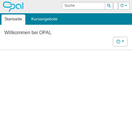
OPAL
Suche
Login
Hilf
Suchen
Startseite
Kursangebote
Willkommen bei OPAL
Hilfe