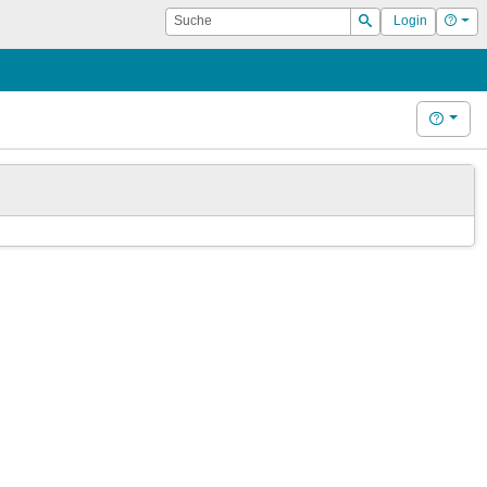
Suche
Hilf
Login
Suchen
Hilfe