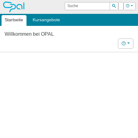
OPAL
Suche
Login
Hilf
Suchen
Startseite
Kursangebote
Willkommen bei OPAL
Hilfe