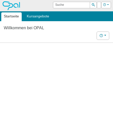
OPAL
Suche
Login
Hilf
Suchen
Startseite
Kursangebote
Willkommen bei OPAL
Hilfe