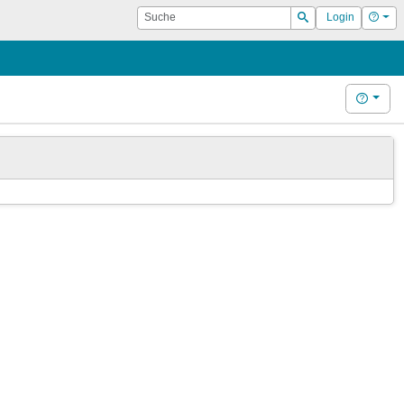
Suche
Hilf
Login
Suchen
Hilfe