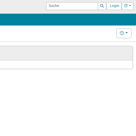
Suche
Hilf
Login
Suchen
Hilfe