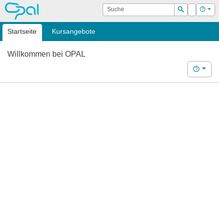
OPAL
Suche
Login
Hilf
Suchen
Startseite
Kursangebote
Willkommen bei OPAL
Hilfe