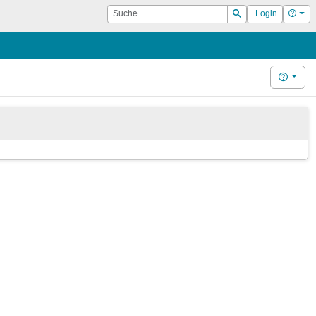
Suche
Hilf
Login
Suchen
Hilfe