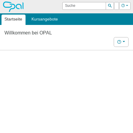
OPAL
Suche
Login
Hilf
Suchen
Startseite
Kursangebote
Willkommen bei OPAL
Hilfe