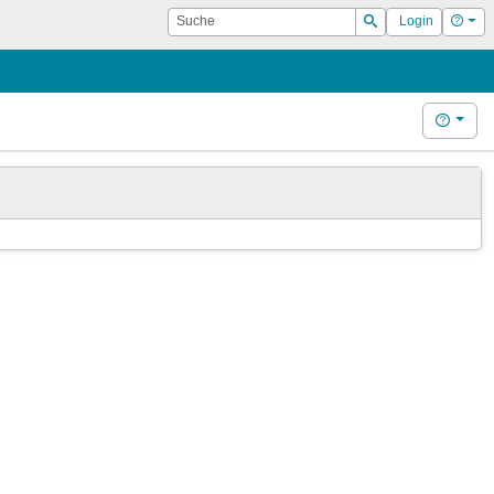
Suche
Hilf
Login
Suchen
Hilfe