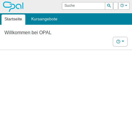
OPAL
Suche
Login
Hilf
Suchen
Startseite
Kursangebote
Willkommen bei OPAL
Hilfe