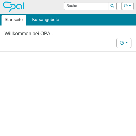
OPAL
Suche
Login
Hilf
Suchen
Startseite
Kursangebote
Willkommen bei OPAL
Hilfe