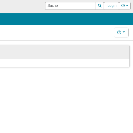
Suche
Hilf
Login
Suchen
Hilfe