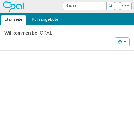
OPAL
Suche
Login
Hilf
Suchen
Startseite
Kursangebote
Willkommen bei OPAL
Hilfe