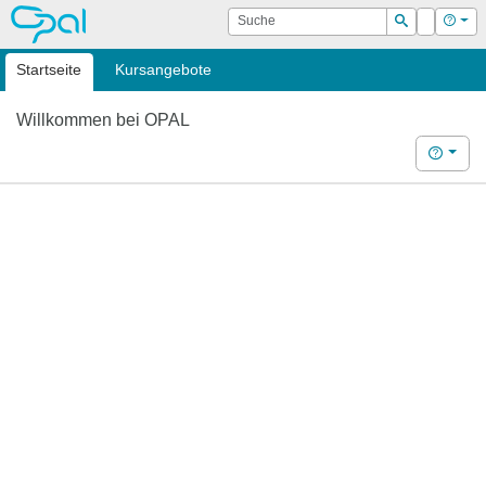
OPAL
Suche
Login
Hilf
Suchen
Startseite
Kursangebote
Willkommen bei OPAL
Hilfe