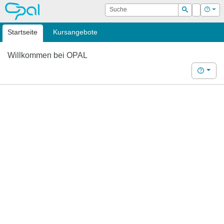
OPAL
Suche
Login
Hilf
Suchen
Startseite
Kursangebote
Willkommen bei OPAL
Hilfe