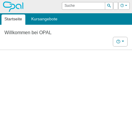
OPAL
Suche
Login
Hilf
Suchen
Startseite
Kursangebote
Willkommen bei OPAL
Hilfe