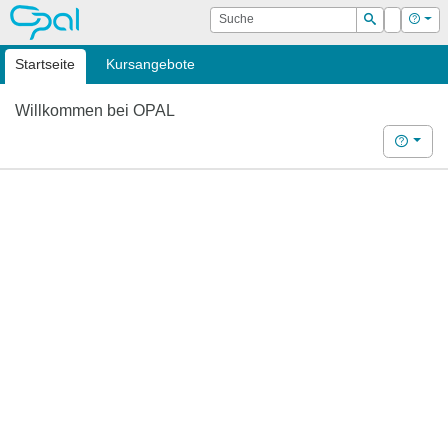
OPAL
Suche
Login
Hilf
Suchen
Startseite
Kursangebote
Willkommen bei OPAL
Hilfe