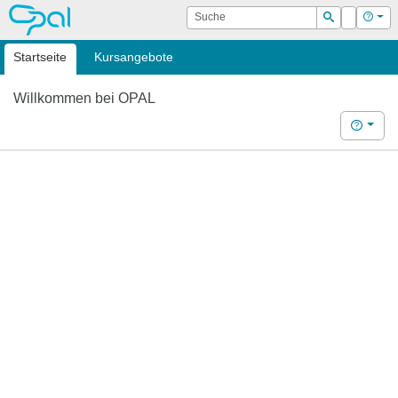
OPAL
Suche
Login
Hilf
Suchen
Startseite
Kursangebote
Willkommen bei OPAL
Hilfe