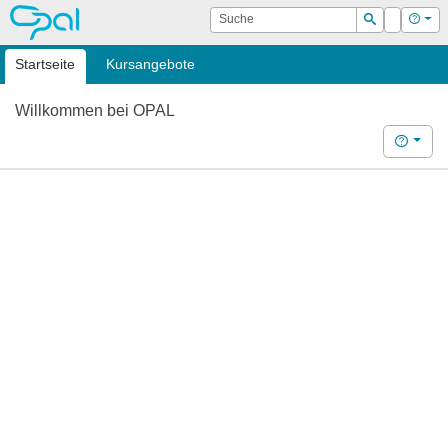
OPAL
Suche
Login
Hilf
Suchen
Startseite
Kursangebote
Willkommen bei OPAL
Hilfe