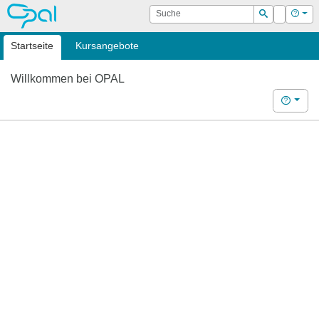
OPAL
Suche
Login
Hilf
Suchen
Startseite
Kursangebote
Willkommen bei OPAL
Hilfe