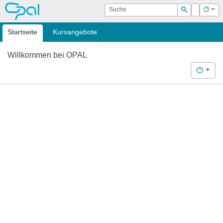
OPAL
Suche
Login
Hilf
Suchen
Startseite
Kursangebote
Willkommen bei OPAL
Hilfe