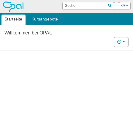
OPAL
Suche
Login
Hilf
Suchen
Startseite
Kursangebote
Willkommen bei OPAL
Hilfe