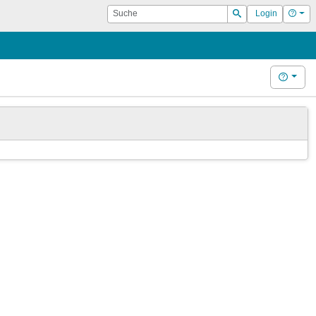
Suche
Hilf
Login
Suchen
Hilfe