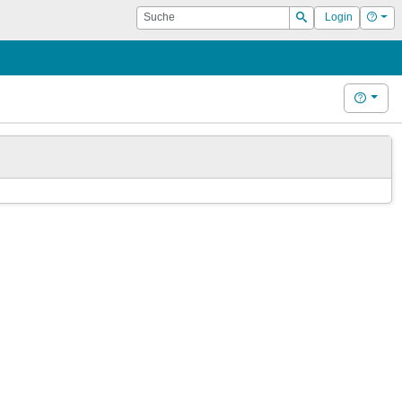
Suche
Hilf
Login
Suchen
Hilfe