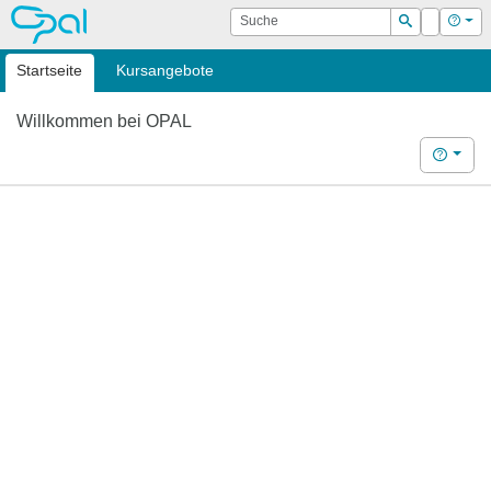
OPAL
Suche
Login
Hilf
Suchen
Startseite
Kursangebote
Willkommen bei OPAL
Hilfe