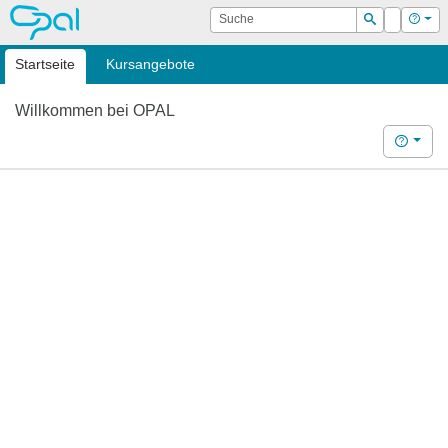
OPAL
Suche
Login
Hilf
Suchen
Startseite
Kursangebote
Willkommen bei OPAL
Hilfe