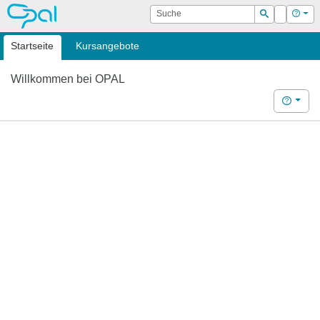
OPAL
Suche
Login
Hilf
Suchen
Startseite
Kursangebote
Willkommen bei OPAL
Hilfe