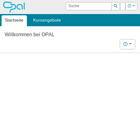
OPAL
Suche
Login
Hilf
Suchen
Startseite
Kursangebote
Willkommen bei OPAL
Hilfe