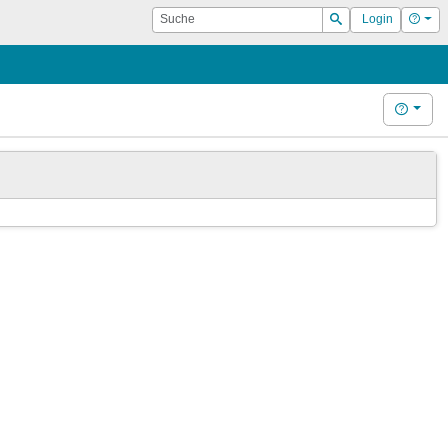
Suche
Hilf
Login
Suchen
Hilfe