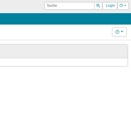
Suche
Hilf
Login
Suchen
Hilfe