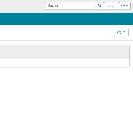
Suche
Hilf
Login
Suchen
Hilfe