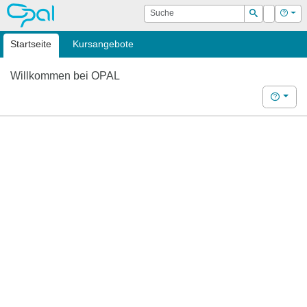
OPAL
Suche
Login
Hilf
Suchen
Startseite
Kursangebote
Willkommen bei OPAL
Hilfe