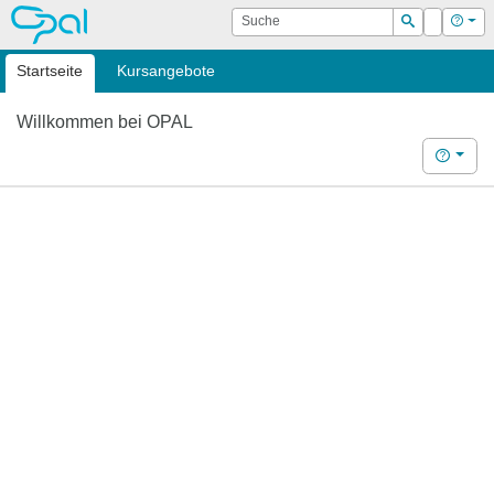
OPAL
Suche
Login
Hilf
Suchen
Startseite
Kursangebote
Willkommen bei OPAL
Hilfe