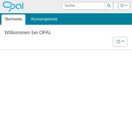
OPAL
Suche
Login
Hilf
Suchen
Startseite
Kursangebote
Willkommen bei OPAL
Hilfe