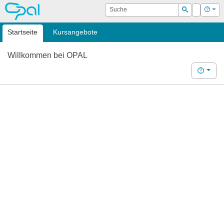
OPAL
Suche
Login
Hilf
Suchen
Startseite
Kursangebote
Willkommen bei OPAL
Hilfe