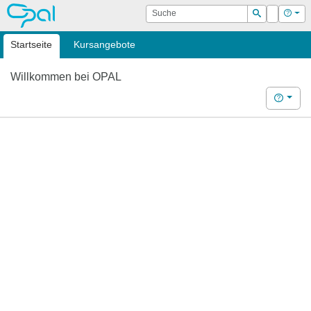
OPAL
Suche
Login
Hilf
Suchen
Startseite
Kursangebote
Willkommen bei OPAL
Hilfe